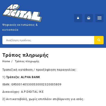
Skip
to
content
Ψηφιακές εκτυπώσεις &
κυτιοποιία
Τρόπος πληρωμής
Home
Τρόπος πληρωμής
Τραπεζική κατάθεση / προεξόφληση παραγγελίας:
1)
Τράπεζα: ALPHA BANK
IBAN: GR5001405300530002320005809
Δικαιούχος: Α.Ρ.DΙGΙΤΑL ΙΚΕ
2) Αντικαταβολή, χωρίς επιπλέον επιβάρυνση για εσάς.