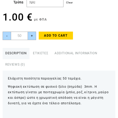
Τρύπα
Clear
1.00
€
με ΦΠΑ
Ξύλινη
-
+
ADD TO CART
φιγούρα
ανεμόμυλος
ORN00031
DESCRIPTION
ΕΤΙΚΕΤΕΣ
ADDITIONAL INFORMATION
quantity
REVIEWS (0)
Ελάχιστη ποσότητα παραγγελίας 50 τεμάχια.
Ψηφιακή εκτύπωση σε φυσικό ξύλο (σημύδα) 3mm. Η
εκτύπωση γίνεται με πενταχρωμία (μπλε, ροζ, κίτρινο, μαύρο
και άσπρο) ώστε η χρωματική απόδοση να είναι η μέγιστη
δυνατή, για να έχετε ένα τέλειο αποτέλεσμα.