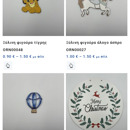
Ξύλινη φιγούρα τίγρης
Ξύλινη φιγούρα άλογο άσπρο
ORN00048
ORN00027
0.90
€
–
1.50
€
1.00
€
–
1.50
€
με ΦΠΑ
με ΦΠΑ