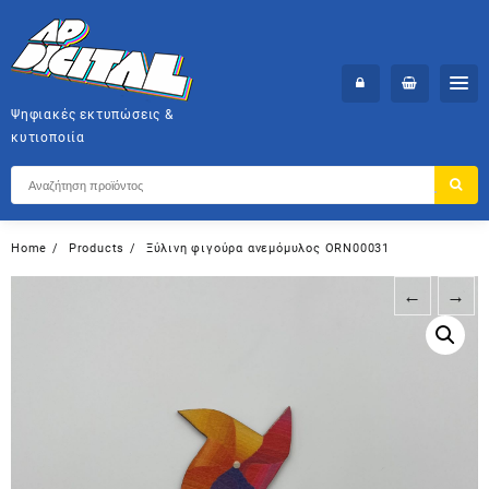
Skip
to
content
Ψηφιακές εκτυπώσεις &
κυτιοποιία
Home
Products
Ξύλινη φιγούρα ανεμόμυλος ORN00031
←
→