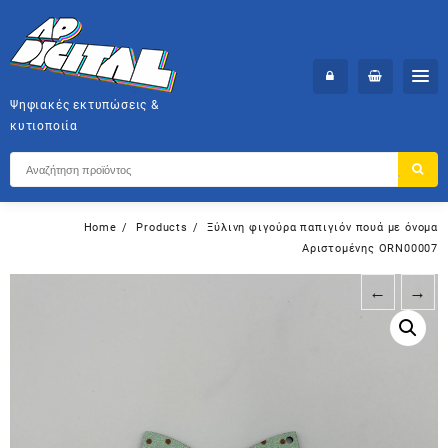
Skip
to
content
Ψηφιακές εκτυπώσεις &
κυτιοποιία
Home
Products
Ξύλινη φιγούρα παπιγιόν πουά με όνομα
Αριστομένης ORN00007
←
→