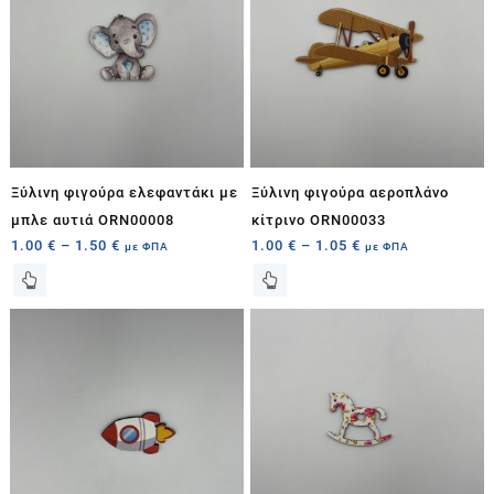
Ξύλινη φιγούρα ελεφαντάκι με
Ξύλινη φιγούρα αεροπλάνο
μπλε αυτιά ORN00008
κίτρινο ORN00033
1.00
€
–
1.50
€
1.00
€
–
1.05
€
με ΦΠΑ
με ΦΠΑ