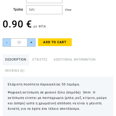
Τρύπα
Clear
0.90
€
με ΦΠΑ
Ξύλινη
-
+
ADD TO CART
φιγούρα
παπιγιόν
πουά
DESCRIPTION
ΕΤΙΚΕΤΕΣ
ADDITIONAL INFORMATION
με
όνομα
REVIEWS (0)
Αριστομένης
ORN00007
Ελάχιστη ποσότητα παραγγελίας 50 τεμάχια.
quantity
Ψηφιακή εκτύπωση σε φυσικό ξύλο (σημύδα) 3mm. Η
εκτύπωση γίνεται με πενταχρωμία (μπλε, ροζ, κίτρινο, μαύρο
και άσπρο) ώστε η χρωματική απόδοση να είναι η μέγιστη
δυνατή, για να έχετε ένα τέλειο αποτέλεσμα.