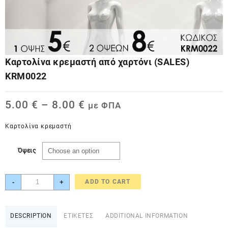
Καρτολίνα κρεμαστή από χαρτόνι (SALES)
KRM0022
5.00
€
–
8.00
€
με ΦΠΑ
Καρτολίνα κρεμαστή
Όψεις
Καρτολίνα
-
+
ADD TO CART
κρεμαστή
από
χαρτόνι
DESCRIPTION
ΕΤΙΚΕΤΕΣ
ADDITIONAL INFORMATION
(SALES)