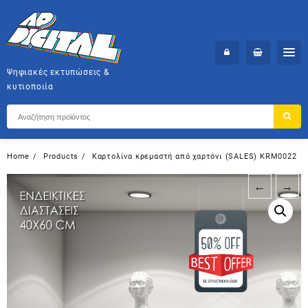
Skip
to
content
Ψηφιακές εκτυπώσεις &
κυτιοποιία
Home
Products
Καρτολίνα κρεμαστή από χαρτόνι (SALES) KRM0022
←
→