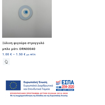
Ξύλινη φιγούρα στρογγυλό
μπλε μάτι ORN00040
1.00
€
–
1.50
€
με ΦΠΑ