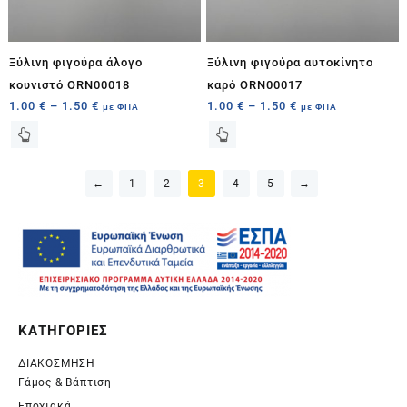
Ξύλινη φιγούρα άλογο
Ξύλινη φιγούρα αυτοκίνητο
κουνιστό ORN00018
καρό ORN00017
1.00
€
–
1.50
€
1.00
€
–
1.50
€
με ΦΠΑ
με ΦΠΑ
←
1
2
3
4
5
→
ΚΑΤΗΓΟΡΙΕΣ
ΔΙΑΚΟΣΜΗΣΗ
Γάμος & Βάπτιση
Εποχιακά