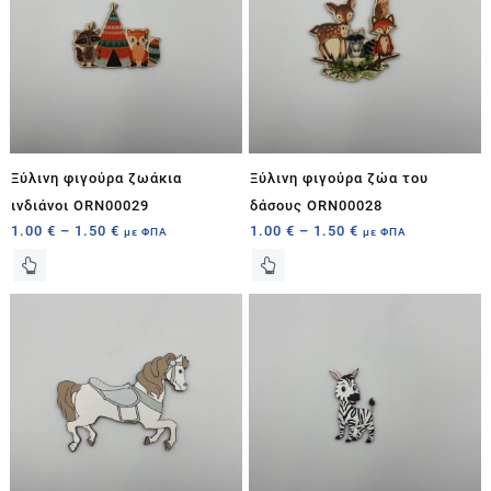
Ξύλινη φιγούρα ζωάκια
Ξύλινη φιγούρα ζώα του
ινδιάνοι ORN00029
δάσους ORN00028
1.00
€
–
1.50
€
1.00
€
–
1.50
€
με ΦΠΑ
με ΦΠΑ