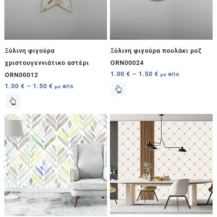
Ξύλινη φιγούρα
Ξύλινη φιγούρα πουλάκι ροζ
χριστουγεννιάτικο αστέρι
ORN00024
1.00
€
–
1.50
€
ORN00012
με ΦΠΑ
1.00
€
–
1.50
€
με ΦΠΑ