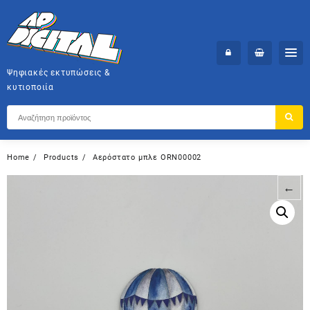
Skip
to
content
Ψηφιακές εκτυπώσεις &
κυτιοποιία
Home
Products
Aερόστατο μπλε ORN00002
←