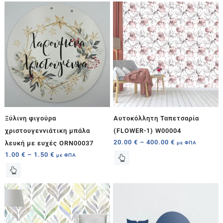
Ξύλινη φιγούρα
Αυτοκόλλητη Ταπετσαρία
χριστουγεννιάτικη μπάλα
(FLOWER-1) W00004
20.00
€
–
400.00
€
λευκή με ευχές ORN00037
με ΦΠΑ
1.00
€
–
1.50
€
με ΦΠΑ