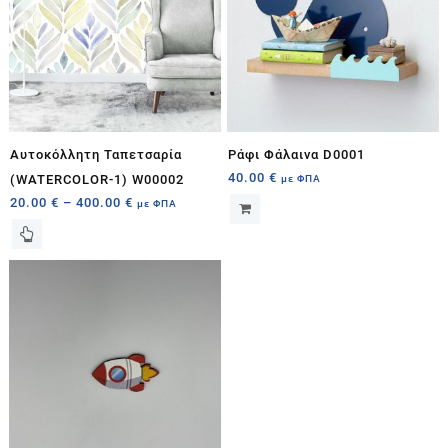
Αυτοκόλλητη Ταπετσαρία
Ράφι Φάλαινα D0001
40.00
€
(WATERCOLOR-1) W00002
με ΦΠΑ
20.00
€
–
400.00
€
με ΦΠΑ