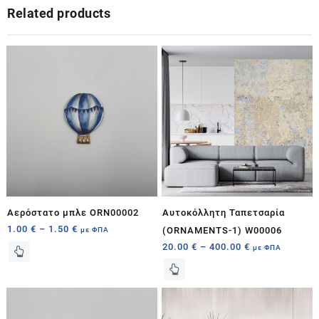
Related products
Aερόστατο μπλε ORN00002
Αυτοκόλλητη Ταπετσαρία
1.00
€
–
1.50
€
με ΦΠΑ
(ORNAMENTS-1) W00006
20.00
€
–
400.00
€
με ΦΠΑ