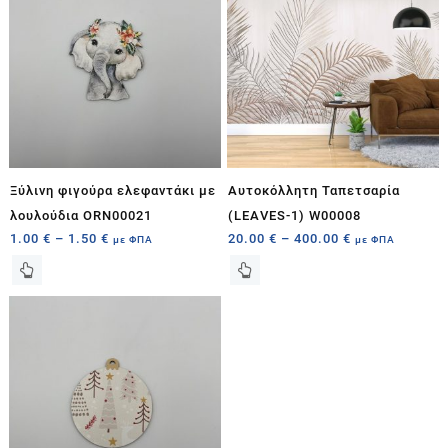
Ξύλινη φιγούρα ελεφαντάκι με
Αυτοκόλλητη Ταπετσαρία
λουλούδια ORN00021
(LEAVES-1) W00008
1.00
€
–
1.50
€
20.00
€
–
400.00
€
με ΦΠΑ
με ΦΠΑ