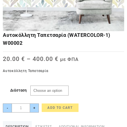
Αυτοκόλλητη Ταπετσαρία (WATERCOLOR-1)
W00002
20.00
€
–
400.00
€
με ΦΠΑ
Αυτοκόλλητη Ταπετσαρία
Διάσταση
Αυτοκόλλητη
-
+
ADD TO CART
Ταπετσαρία
(WATERCOLOR-
1)
DESCRIPTION
ΕΤΙΚΕΤΕΣ
ADDITIONAL INFORMATION