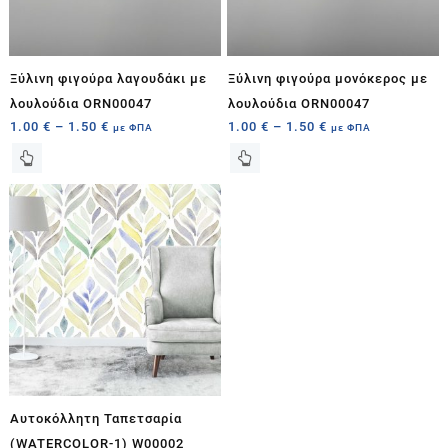
Ξύλινη φιγούρα λαγουδάκι με
Ξύλινη φιγούρα μονόκερος με
λουλούδια ORN00047
λουλούδια ORN00047
1.00
€
–
1.50
€
1.00
€
–
1.50
€
με ΦΠΑ
με ΦΠΑ
Αυτοκόλλητη Ταπετσαρία
(WATERCOLOR-1) W00002